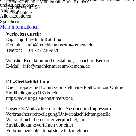
Förderverein des Mühlenmuseums Kemena
und zu optimieren.
Koblenzer Str. 56
Ablehnen
32584 Löhne
Alle akzeptieren
Speichern
Mehr Informationen
Vertreten durch:
Dipl. Ing. Friedrich Rohlfing
Kontakt: info@muehlenmuseum-kemena.de
Telefon: 0172 / 2369020
Website: Redaktion und Gestaltung: Joachim Becker
E-Mail: info@muehlenmuseum-kemena.de
EU-Streitschlichtung
Die Europäische Kommission stellt eine Plattform zur Online-
Streitbeilegung (OS) bereit:
https://ec.europa.eu/consumers/odr/.
Unsere E-Mail-Adresse finden Sie oben im Impressum.
Verbraucherstreitbeilegung/Universalschlichtungsstelle
Wir sind nicht bereit oder verpflichtet, an
Streitbeilegungsverfahren vor einer
Verbraucherschlichtungsstelle teilzunehmen.