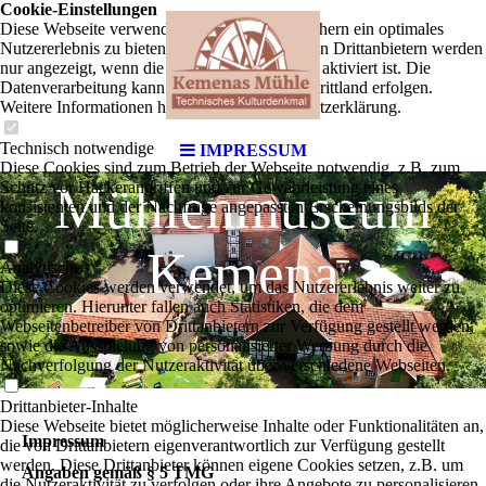
Cookie-Einstellungen
Diese Webseite verwendet Cookies, um Besuchern ein optimales
Nutzererlebnis zu bieten. Bestimmte Inhalte von Drittanbietern werden
nur angezeigt, wenn die entsprechende Option aktiviert ist. Die
Datenverarbeitung kann dann auch in einem Drittland erfolgen.
Weitere Informationen hierzu in der Datenschutzerklärung.
Technisch notwendige
IMPRESSUM
Diese Cookies sind zum Betrieb der Webseite notwendig, z.B. zum
Mühlenmuseum
Schutz vor Hackerangriffen und zur Gewährleistung eines
konsistenten und der Nachfrage angepassten Erscheinungsbilds der
Seite.
Kemena
Analytische
Diese Cookies werden verwendet, um das Nutzererlebnis weiter zu
optimieren. Hierunter fallen auch Statistiken, die dem
Webseitenbetreiber von Drittanbietern zur Verfügung gestellt werden,
sowie die Ausspielung von personalisierter Werbung durch die
Nachverfolgung der Nutzeraktivität über verschiedene Webseiten.
Drittanbieter-Inhalte
Diese Webseite bietet möglicherweise Inhalte oder Funktionalitäten an,
Impressum
die von Drittanbietern eigenverantwortlich zur Verfügung gestellt
werden. Diese Drittanbieter können eigene Cookies setzen, z.B. um
Angaben gemäß § 5 TMG
die Nutzeraktivität zu verfolgen oder ihre Angebote zu personalisieren