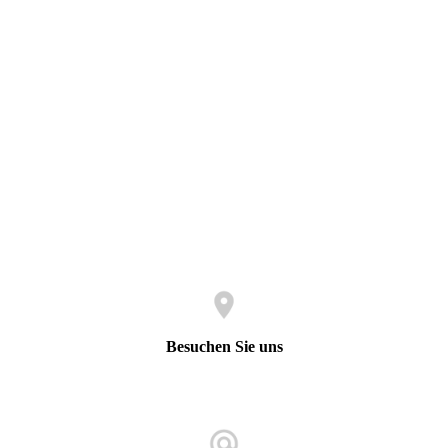
Besuchen Sie uns
Koblenzer Straße 56
32584 Löhne (Westfalen)