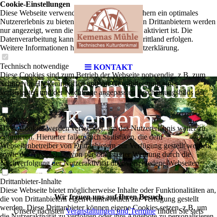
Cookie-Einstellungen
Diese Webseite verwendet Cookies, um Besuchern ein optimales
Nutzererlebnis zu bieten. Bestimmte Inhalte von Drittanbietern werden
nur angezeigt, wenn die entsprechende Option aktiviert ist. Die
Datenverarbeitung kann dann auch in einem Drittland erfolgen.
Weitere Informationen hierzu in der Datenschutzerklärung.
Technisch notwendige
KONTAKT
Diese Cookies sind zum Betrieb der Webseite notwendig, z.B. zum
Mühlenmuseum
Schutz vor Hackerangriffen und zur Gewährleistung eines
konsistenten und der Nachfrage angepassten Erscheinungsbilds der
Seite.
Kemena
Analytische
Diese Cookies werden verwendet, um das Nutzererlebnis weiter zu
optimieren. Hierunter fallen auch Statistiken, die dem
Webseitenbetreiber von Drittanbietern zur Verfügung gestellt werden,
sowie die Ausspielung von personalisierter Werbung durch die
Nachverfolgung der Nutzeraktivität über verschiedene Webseiten.
Drittanbieter-Inhalte
Diese Webseite bietet möglicherweise Inhalte oder Funktionalitäten an,
Wir freuen uns auf Ihren Besuch
die von Drittanbietern eigenverantwortlich zur Verfügung gestellt
werden. Diese Drittanbieter können eigene Cookies setzen, z.B. um
Unsere nächsten
Veranstaltungen und Termine
finden Sie stets
die Nutzeraktivität zu verfolgen oder ihre Angebote zu personalisieren